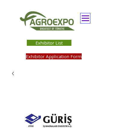
Exhibitor List
Exhibitor Application Form