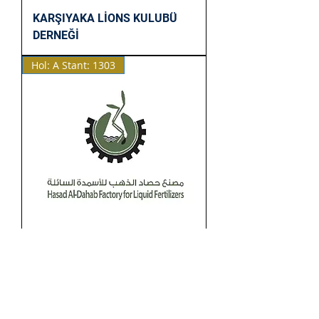
KARŞIYAKA LİONS KULUBÜ
DERNEĞİ
Hol: A Stant: 1303
HASAD ALDAHAB FOR LIQUID
FERTILIZERS
Hol: A Stant: 1307-B