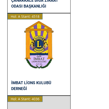
ÇANAKKALE BİGA ZİRAAT
ODASI BAŞKANLIĞI
Hol: A Stant: 4518
İMBAT LİONS KULUBÜ
DERNEĞİ
Hol: A Stant: 4036