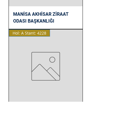
MANİSA AKHİSAR ZİRAAT
ODASI BAŞKANLIĞI
Hol: A Stant: 4228
İZMİR TÜRETİCİ YAŞAM KOOP.
İZMİR