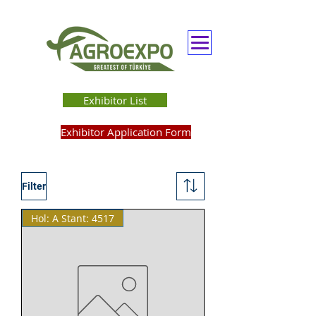
Exhibitor List
Exhibitor Application Form
Filter
Hol: A Stant: 4517