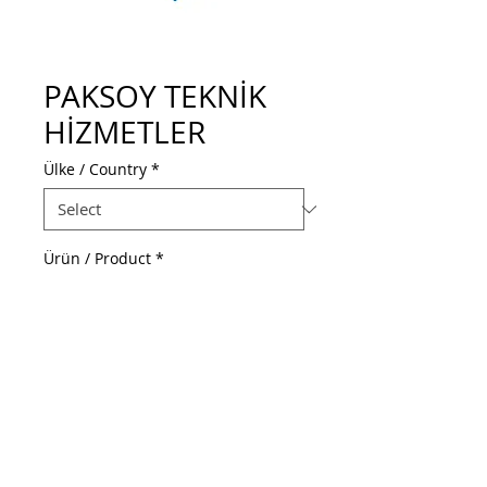
PAKSOY TEKNİK
HİZMETLER
Ülke / Country
*
Ürün / Product
*
Web Adresi / Web Address
https://paksoyteknik.com.tr/